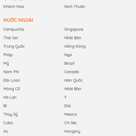
Khánh Hoà
Ninh Thuận
NƯỚC NGOÀI
Campuchia
Singapore
Thái lan
Nhật Bản
Trung Quốc
Hồng Kông
Pháp
Nga
Mỹ
Brazil
Nam Phi
Canada
Đài Loan
Hàn Quốc
Mông Cổ
Nhật Bản
Hà Lan
Ý
Bỉ
Đức
Thụy Sỹ
Mexico
Cuba
CH Séc
Áo
Hungary