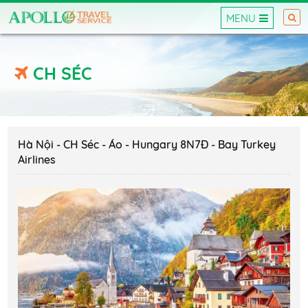
MENU
CH SÉC
Hà Nội - CH Séc - Áo - Hungary 8N7Đ - Bay Turkey
Airlines