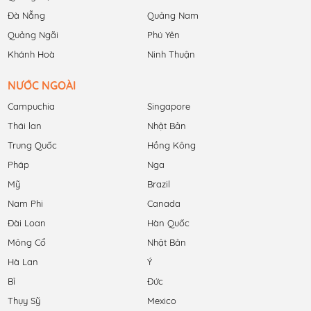
Đà Nẵng
Quảng Nam
Quảng Ngãi
Phú Yên
Khánh Hoà
Ninh Thuận
NƯỚC NGOÀI
Campuchia
Singapore
Thái lan
Nhật Bản
Trung Quốc
Hồng Kông
Pháp
Nga
Mỹ
Brazil
Nam Phi
Canada
Đài Loan
Hàn Quốc
Mông Cổ
Nhật Bản
Hà Lan
Ý
Bỉ
Đức
Thụy Sỹ
Mexico