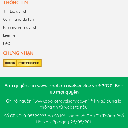
THÔNG TIN
Tin tức du lịch
Cẩm nang du lịch
Kinh nghiệm du lịch
Liên hệ
FAQ
CHỨNG NHẬN
Bản quyền của www.apollotravelservice.vn ® 2020. Bảo
lưu mọi quyền.
Ghi rõ nguồn "www.apollotravelservice.vn" ® khi sử dụng lại
thông tin từ website này
Số GPKD: 0105329923 do Sở Kế Hoạch và Đầu Tư Thành Phố
Hà Nội cấp ngày 26/05/2011