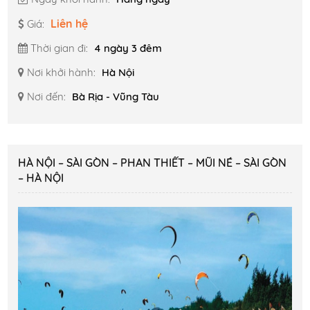
Liên hệ
Giá:
Thời gian đi:
4 ngày 3 đêm
Nơi khởi hành:
Hà Nội
Nơi đến:
Bà Rịa - Vũng Tàu
HÀ NỘI – SÀI GÒN – PHAN THIẾT – MŨI NÉ – SÀI GÒN
– HÀ NỘI