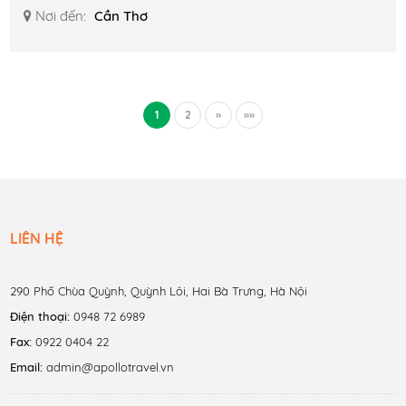
Nơi đến:
Cần Thơ
1
2
»
»»
LIÊN HỆ
290 Phố Chùa Quỳnh, Quỳnh Lôi, Hai Bà Trưng, Hà Nội
Điện thoại:
0948 72 6989
Fax:
0922 0404 22
Email:
admin@apollotravel.vn